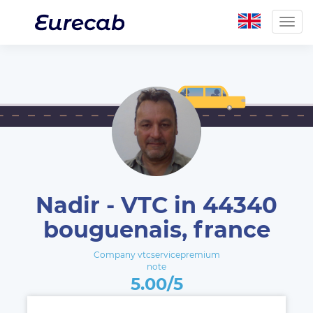
Togg
navig
Nadir - VTC in 44340
bouguenais, france
Company vtcservicepremium
note
5.00/5