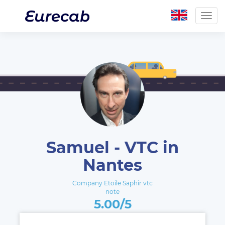
Togg
navig
Samuel - VTC in
Nantes
Company Etoile Saphir vtc
note
5.00/5