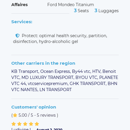
Affaires
Ford Mondeo Titanium
3
3
Seats
Luggages
Services:
Protect: optimal health security, partition,
disinfection, hydro-alcoholic gel
Other carriers in the region
KB Transport,
Ocean Express,
By44 vtc,
HTV,
Benoit
VTC,
MD LUXURY TRANSPORT,
BYOU VTC,
PLANETE
VTC 44,
vtcservicepremium,
GHK TRANSPORT,
BHN
VTC NANTES,
LN TRANSPORT
Customers' opinion
(
5.00 / 5 - 5 reviews
)
Ludivine L.
August 2, 2020