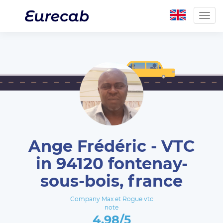
Togg
navig
Ange Frédéric - VTC
in 94120 fontenay-
sous-bois, france
Company Max et Rogue vtc
note
4.98/5