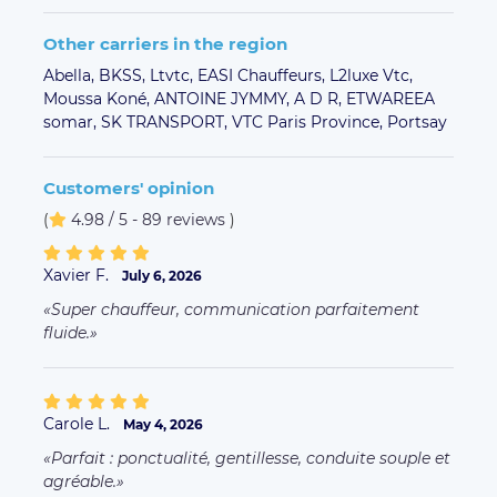
Other carriers in the region
Abella,
BKSS,
Ltvtc,
EASI Chauffeurs,
L2luxe Vtc,
Moussa Koné,
ANTOINE JYMMY,
A D R,
ETWAREEA
somar,
SK TRANSPORT,
VTC Paris Province,
Portsay
Customers' opinion
(
4.98 / 5 - 89 reviews
)
Xavier F.
July 6, 2026
Super chauffeur, communication parfaitement
fluide.
Carole L.
May 4, 2026
Parfait : ponctualité, gentillesse, conduite souple et
agréable.