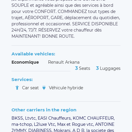
SOUPLE et agréable ainsi que des services à bord
pour votre CONFORT. COMMANDEZ tout types de
trajet, AÉROPORT, GARE, déplacement du quotidien,
professionnel et occasionnel. SERVICE DISPONIBLE
24H/24, 7J/7. RÉSERVEZ votre chauffeur dès
MAINTENANT! BONNE ROUTE.
Available vehicles:
Economique
Renault Arkana
3
3
Seats
Luggages
Services:
Car seat
Véhicule hybride
Other carriers in the region
BKSS,
Ltvtc,
EASI Chauffeurs,
KOMC CHAUFFEUR,
ma-tchop,
L2luxe Vtc,
Max et Rogue vtc,
ANTOINE
JYMMY,
DIABINESS,
Mokrani,
A D R,
la societe des