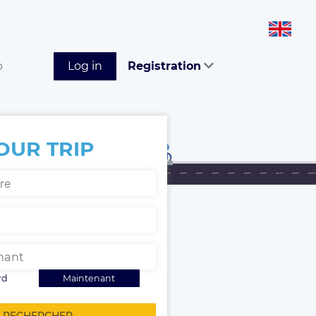
p
Log in
Registration
OUR TRIP
rd
Maintenant