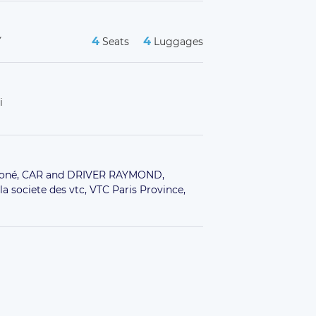
Y
4
4
Seats
Luggages
i
oné,
CAR and DRIVER RAYMOND,
la societe des vtc,
VTC Paris Province,