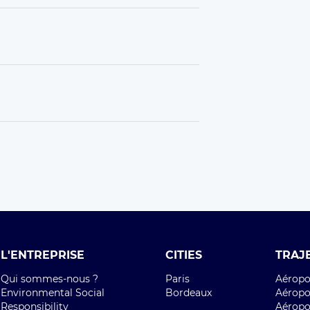
L'ENTREPRISE
CITIES
TRAJ
Qui sommes-nous ?
Paris
Aéropor
Environmental Social
Bordeaux
Aéropor
Responsibility
Aéropor