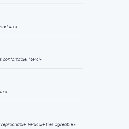
conduite
ès confortable. Merci
ite
rréprochable. Véhicule très agréable.