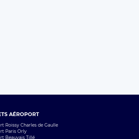
ETS AÉROPORT
t Roissy Charles de Gaulle
t Paris Orly
t Beauvais Tillé