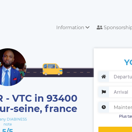
Information
Sponsorshi
Y
- VTC in 93400
ur-seine, france
Plus ta
ny DIABINESS
note
5/5