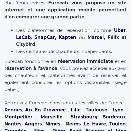
chauffeurs privés.
Eurecab vous propose un site
internet et une application mobile permettant
d'en comparer une grande partie
:
Des plateformes de réservation, comme
Uber
,
LeCab
,
SnapCar
,
Kapten
ou
Marcel
, Félix et
Citybird
Des centaines de chauffeurs indépendants.
Eurecab fonctionne en
réservation immédiate
et en
réservation à l'avance
. Vous pouvez accéder aux avis
des chauffeurs et plateformes avant de réserver, et
également consulter les options disponibles (siège
bébé...)
Retrouvez Eurecab dans toutes les villes de France :
Rennes
,
Aix En Provence
,
Lille
,
Toulouse
,
Lyon
,
Montpellier
,
Marseille
,
Strasbourg
,
Bordeaux
,
Nantes
,
Angers
,
Nimes
,
Reims
,
Le Havre
,
Toulon
,
Grenoble
,
Nice
,
Dijon
,
Saint Etienne
et bien