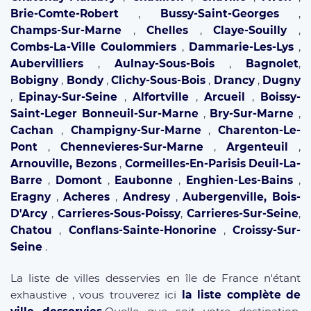
Brie-Comte-Robert
,
Bussy-Saint-Georges
,
Champs-Sur-Marne
,
Chelles
,
Claye-Souilly
,
Combs-La-Ville
Coulommiers
,
Dammarie-Les-Lys
,
Aubervilliers
,
Aulnay-Sous-Bois
,
Bagnolet
,
Bobigny
,
Bondy
,
Clichy-Sous-Bois
,
Drancy
,
Dugny
,
Epinay-Sur-Seine
,
Alfortville
,
Arcueil
,
Boissy-
Saint-Leger
Bonneuil-Sur-Marne
,
Bry-Sur-Marne
,
Cachan
,
Champigny-Sur-Marne
,
Charenton-Le-
Pont
,
Chennevieres-Sur-Marne
,
Argenteuil
,
Arnouville,
Bezons
,
Cormeilles-En-Parisis
Deuil-La-
Barre
,
Domont
,
Eaubonne
,
Enghien-Les-Bains
,
Eragny
,
Acheres
,
Andresy
,
Aubergenville,
Bois-
D'Arcy
,
Carrieres-Sous-Poissy
,
Carrieres-Sur-Seine
,
Chatou
,
Conflans-Sainte-Honorine
,
Croissy-Sur-
Seine
.
La liste de villes desservies en île de France n'étant
exhaustive , vous trouverez ici
la liste complète de