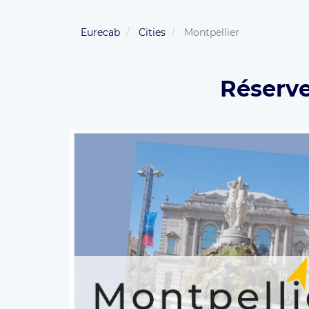
Eurecab
Cities
Montpellier
Réserve