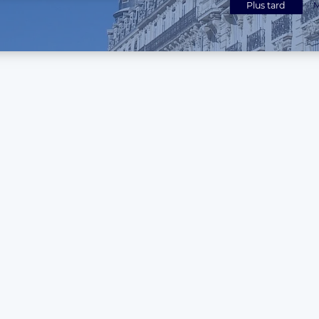
Plus tard
M