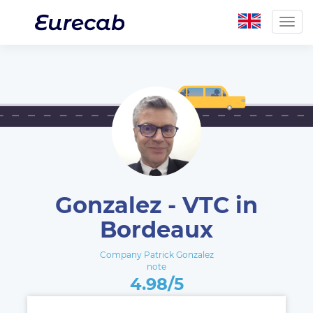
Togg
navig
Gonzalez - VTC in
Bordeaux
Company Patrick Gonzalez
note
4.98/5