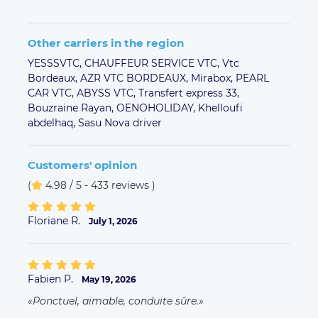
Other carriers in the region
YESSSVTC,
CHAUFFEUR SERVICE VTC,
Vtc
Bordeaux,
AZR VTC BORDEAUX,
Mirabox,
PEARL
CAR VTC,
ABYSS VTC,
Transfert express 33,
Bouzraine Rayan,
OENOHOLIDAY,
Khelloufi
abdelhaq,
Sasu Nova driver
Customers' opinion
(
4.98 / 5 - 433 reviews
)
Floriane R.
July 1, 2026
Fabien P.
May 19, 2026
Ponctuel, aimable, conduite sûre.