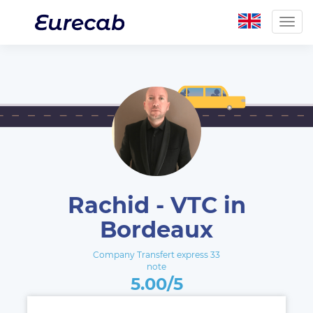
Togg
navig
Rachid - VTC in
Bordeaux
Company Transfert express 33
note
5.00/5