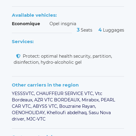
Available vehicles:
Economique
Opel insgnia
3
4
Seats
Luggages
Services:
Protect: optimal health security, partition,
disinfection, hydro-alcoholic gel
Other carriers in the region
YESSSVTC,
CHAUFFEUR SERVICE VTC,
Vtc
Bordeaux,
AZR VTC BORDEAUX,
Mirabox,
PEARL
CAR VTC,
ABYSS VTC,
Bouzraine Rayan,
OENOHOLIDAY,
Khelloufi abdelhaq,
Sasu Nova
driver,
MJC-VTC