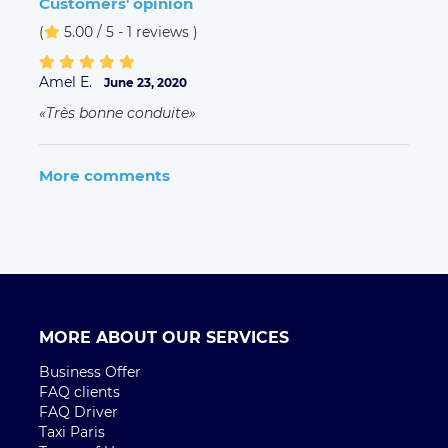
Customers' opinion
(
5.00 / 5 - 1 reviews
)
Amel E.
June 23, 2020
Très bonne conduite
More comments
MORE ABOUT OUR SERVICES
Business Offer
FAQ clients
FAQ Driver
Taxi Paris