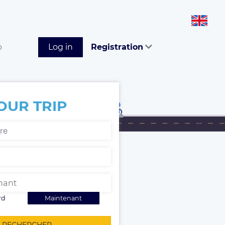
p
Log in
Registration
OUR TRIP
rd
Maintenant