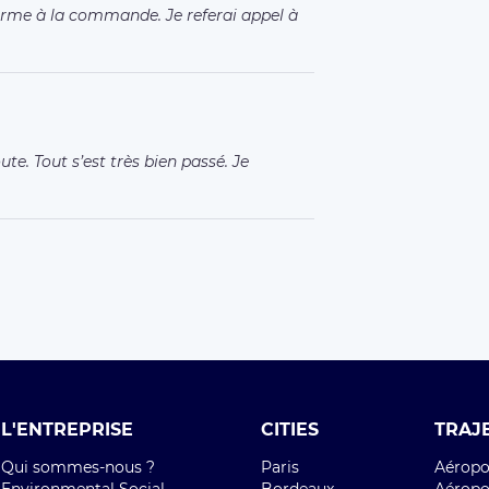
orme à la commande. Je referai appel à
ute. Tout s’est très bien passé. Je
L'ENTREPRISE
CITIES
TRAJ
Qui sommes-nous ?
Paris
Aéropor