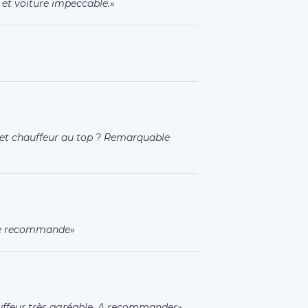
et voiture impeccable.
 et chauffeur au top ? Remarquable
 Je recommande
uffeur très agréable. A recommander