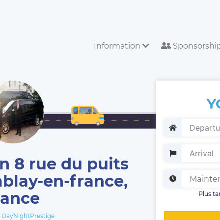
Information
Sponsorshi
Y
in 8 rue du puits
blay-en-france,
rance
Plus ta
DayNightPrestige