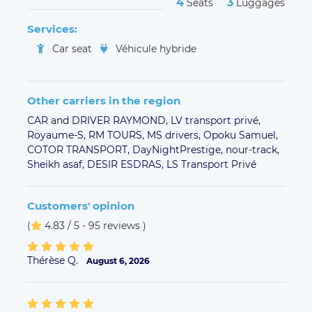
4
3
Seats
Luggages
Services:
Car seat
Véhicule hybride
Other carriers in the region
CAR and DRIVER RAYMOND,
LV transport privé,
Royaume-S,
RM TOURS,
MS drivers,
Opoku Samuel,
COTOR TRANSPORT,
DayNightPrestige,
nour-track,
Sheikh asaf,
DESIR ESDRAS,
LS Transport Privé
Customers' opinion
(
4.83 / 5 - 95 reviews
)
Thérèse Q.
August 6, 2026