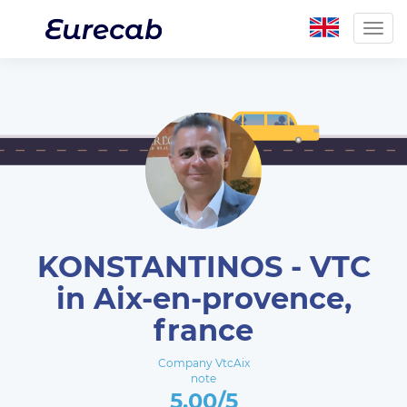
Togg
navig
KONSTANTINOS - VTC
in Aix-en-provence,
france
Company VtcAix
note
5.00/5