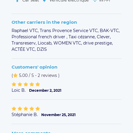
Car seat
Véhicule électrique
Wi-Fi
Other carriers in the region
Raphael VTC,
Trans Provence Service VTC,
BAK-VTC,
Professional french driver ,
Taxi cézanne,
Clever,
Transreserv,
Liocab,
WOMEN VTC,
drive prestige,
ACTÉE VTC,
DZIS
Customers' opinion
(
5.00 / 5 - 2 reviews
)
Loic B.
December 2, 2021
Stéphanie B.
November 25, 2021