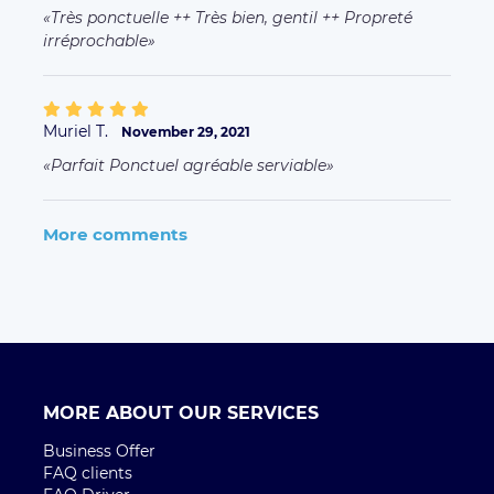
MORE ABOUT OUR SERVICES
Business Offer
FAQ clients
FAQ Driver
Taxi Paris
Terms of Uses
L'ENTREPRISE
Qui sommes-nous ?
Environmental Social Responsibility
Rejoignez l'équipe
Press
CONTACT
Contactez nous
CITIES
Paris