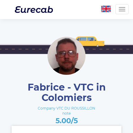
Togg
navig
Fabrice - VTC in
Colomiers
Company VTC DU ROUSSILLON
note
5.00/5