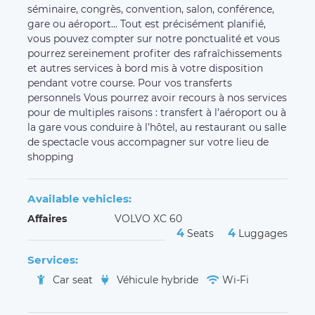
Services:
Car seat
Véhicule hybride
Wi-Fi
Other carriers in the region
ADISPOS,
VTCCONFORT31,
ASVTC,
Drive Plus,
Wevtc,
LS-CC,
Lm,
H2L transports,
Chauffeur privé,
VTC TOULOUSE TOURING,
AZUR ELITE TRANSPORT,
Vycars
Customers' opinion
(
5.00 / 5 - 8 reviews
)
Elodie T.
March 24, 2023
Chauffeur ponctuel, prudent et très sympa. Voiture
très propre et superbe.