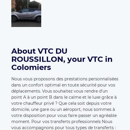
votre chauffeur privé ? Que cela soit depuis votre
domicile, une gare ou un aéroport, nous sommes à
votre disposition pour vous faire passer un agréable
moment. Pour vos transferts professionnels Nous
vous accompagnons pour tous types de transferts :
séminaire, congrès, convention, salon, conférence,
gare ou aéroport... Tout est précisément planifié,
vous pouvez compter sur notre ponctualité et vous
pourrez sereinement profiter des rafraîchissements
et autres services à bord mis à votre disposition
pendant votre course. Pour vos transferts
personnels Vous pourrez avoir recours à nos services
pour de multiples raisons : transfert à l’aéroport ou à
la gare vous conduire à l’hôtel, au restaurant ou salle
de spectacle vous accompagner sur votre lieu de
shopping
Available vehicles:
Affaires
VOLVO XC 60
4
4
Seats
Luggages