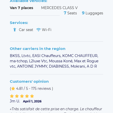
Available vehicles:
Van 7 places
MERCEDES CLASS V
7
9
Seats
Luggages
Services:
Car seat
Wi-Fi
Other carriers in the region
BKSS,
Ltvtc,
EASI Chauffeurs,
KOMC CHAUFFEUR,
ma-tchop,
L2luxe Vtc,
Moussa Koné,
Max et Rogue
vtc,
ANTOINE JYMMY,
DIABINESS,
Mokrani,
A D R
Customers' opinion
(
4.81 / 5 - 175 reviews
)
Jm U.
April 1, 2026
Très satisfait de cette prise en charge. Le chauffeur