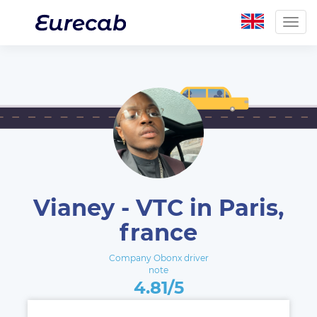
Togg
navig
Vianey - VTC in Paris,
france
Company Obonx driver
note
4.81/5