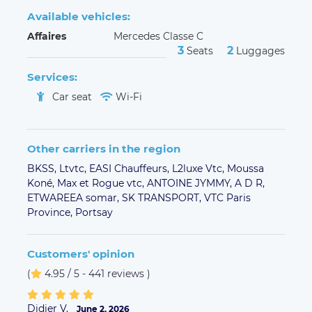
Available vehicles:
Affaires
Mercedes Classe C
3
2
Seats
Luggages
Services:
Car seat
Wi-Fi
Other carriers in the region
BKSS,
Ltvtc,
EASI Chauffeurs,
L2luxe Vtc,
Moussa
Koné,
Max et Rogue vtc,
ANTOINE JYMMY,
A D R,
ETWAREEA somar,
SK TRANSPORT,
VTC Paris
Province,
Portsay
Customers' opinion
(
4.95 / 5 - 441 reviews
)
Didier V.
June 2, 2026