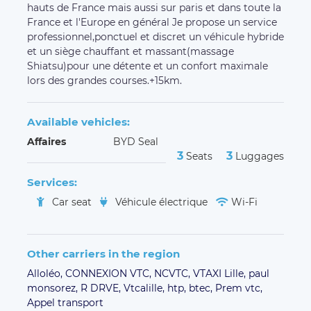
hauts de France mais aussi sur paris et dans toute la
France et l'Europe en général Je propose un service
professionnel,ponctuel et discret un véhicule hybride
et un siège chauffant et massant(massage
Shiatsu)pour une détente et un confort maximale
lors des grandes courses.+15km.
Available vehicles:
Affaires
BYD Seal
3
3
Seats
Luggages
Services:
Car seat
Véhicule électrique
Wi-Fi
Other carriers in the region
Alloléo,
CONNEXION VTC,
NCVTC,
VTAXI Lille,
paul
monsorez,
R DRVE,
Vtcalille,
htp,
btec,
Prem vtc,
Appel transport