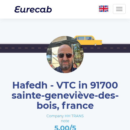
Togg
navig
Hafedh - VTC in 91700
sainte-geneviève-des-
bois, france
Company HH TRANS
note
5.00/5