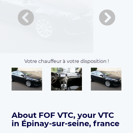
About FOF VTC, your VTC
in Épinay-sur-seine, france
Bonjour chauffeur très professionnel, respectueux, A
le sens du relationnel, Savoir faire. J'exerce ce métier
de plus 1 an et demi. Je parle anglais courant,
j'exerce dans toute Île de France maîtrise parfaite de
la région. Les services proposés sont les transferts
aéroports, île de france, les événements, les longues
distances. Merci à très bientôt!
Available vehicles:
Economique
Opel Insignia
3
4
Seats
Luggages