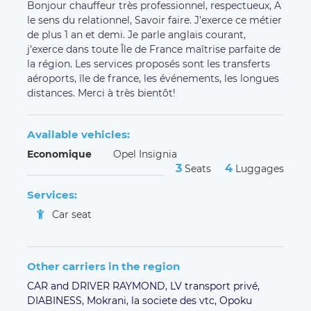
Services:
Car seat
Other carriers in the region
CAR and DRIVER RAYMOND,
LV transport privé,
DIABINESS,
Mokrani,
la societe des vtc,
Opoku
Samuel,
Prestige Travelling,
JB transport,
Youssef
neji,
Hh,
nour-track,
VTC NUMBER ONE
Customers' opinion
(
5.00 / 5 - 13 reviews
)
Daniele T.
June 25, 2021
Chauffeur toujours aussi courtois et serviable.
Formidable.