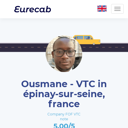
Togg
navig
Ousmane - VTC in
épinay-sur-seine,
france
Company FOF VTC
note
5.00/5