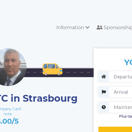
Information
Sponsorshi
Y
C in Strasbourg
mpany Canli
note
Plus ta
5.00/5