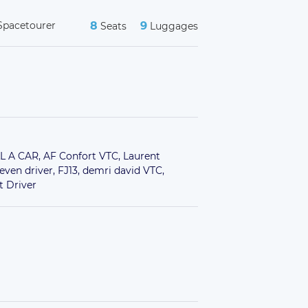
Spacetourer
8
9
Seats
Luggages
L A CAR,
AF Confort VTC,
Laurent
seven driver,
FJ13,
demri david VTC,
t Driver