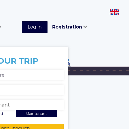
p
Log in
Registration
OUR TRIP
rd
Maintenant