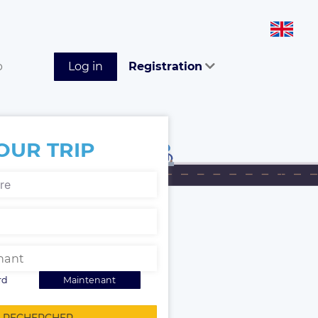
p
Log in
Registration
OUR TRIP
rd
Maintenant