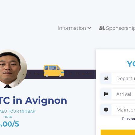
Information
Sponsorshi
Y
TC in Avignon
AEU TOUR MINBAK
note
Plus ta
5.00/5