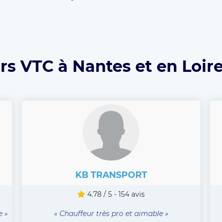
rs VTC à Nantes et en Loir
KB TRANSPORT
4.78 / 5 - 154 avis
e »
« Chauffeur très pro et aimable »